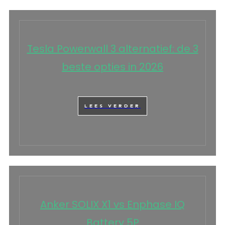
Tesla Powerwall 3 alternatief: de 3
beste opties in 2026
LEES VERDER
Anker SOLIX X1 vs Enphase IQ
Battery 5P